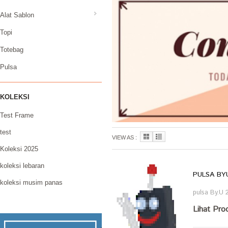
Alat Sablon
Topi
Totebag
Pulsa
KOLEKSI
Test Frame
test
VIEW AS :
Koleksi 2025
koleksi lebaran
PULSA BY
koleksi musim panas
pulsa By.U 
Lihat Pro