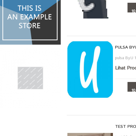
10
PULSA BY
pulsa By.U 
Lihat Pro
10
TEST PRO