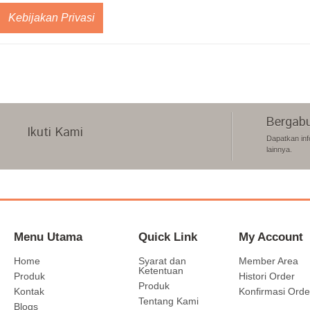
Kebijakan Privasi
Bergabu
Ikuti Kami
Dapatkan inf
lainnya.
Menu Utama
Quick Link
My Account
Home
Syarat dan
Member Area
Ketentuan
Produk
Histori Order
Produk
Kontak
Konfirmasi Orde
Tentang Kami
Blogs