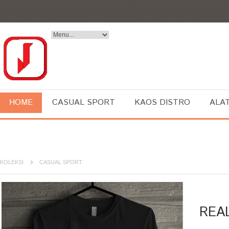
HOME
CASUAL SPORT
KAOS DISTRO
ALA
KOLEKSI
CASUAL SPORT
REA