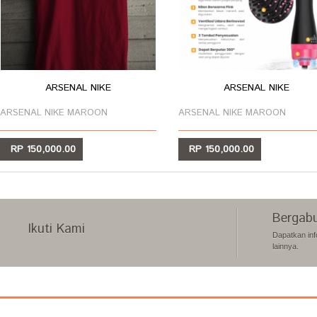
ARSENAL NIKE
ARSENAL NIKE
ARSENAL NIKE MAROON
ARSENAL NIKE MAROON
RP 150,000.00
RP 150,000.00
LIHAT
LIHAT
Bergabu
Ikuti Kami
Dapatkan inf
lainnya.