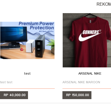
REKOM
test
ARSENAL NIKE
test test
ARSENAL NIKE MAROON
RP 40,000.00
RP 150,000.00
LIHAT
LIHAT