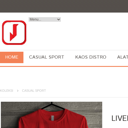
HOME
CASUAL SPORT
KAOS DISTRO
ALA
KOLEKSI
CASUAL SPORT
LIV