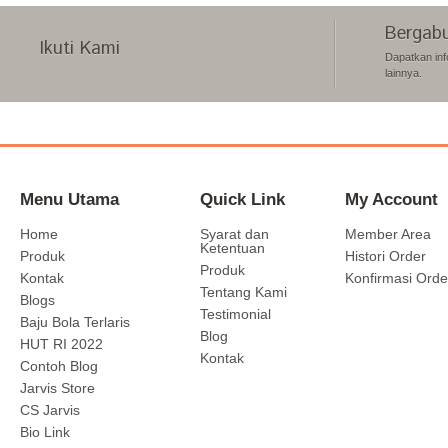
Bergabu
Ikuti Kami
Dapatkan inf
lainnya.
Menu Utama
Quick Link
My Account
Home
Syarat dan
Member Area
Ketentuan
Produk
Histori Order
Produk
Kontak
Konfirmasi Orde
Tentang Kami
Blogs
Testimonial
Baju Bola Terlaris
Blog
HUT RI 2022
Kontak
Contoh Blog
Jarvis Store
CS Jarvis
Bio Link