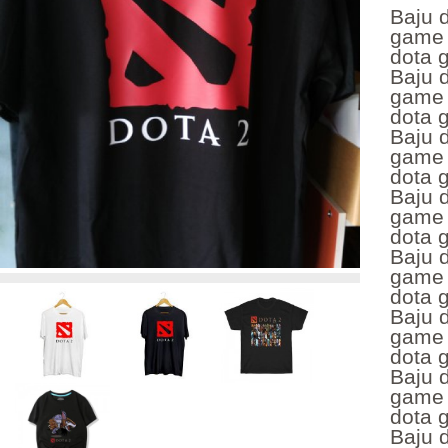
Baju 
gam
dota
Baju 
gam
dota
Baju 
gam
dota
Baju 
gam
dota
Baju 
gam
dota 
Baju 
gam
dota 
Baju 
game 
dota 
Baju 