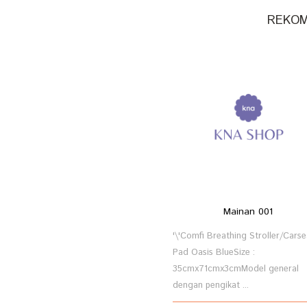
REKOM
Mainan 001
'\'Comfi Breathing Stroller/Carse
Pad Oasis BlueSize :
35cmx71cmx3cmModel general
dengan pengikat ...