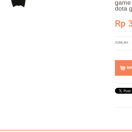
gam
dota
Rp 3
JUMLAH :
MA