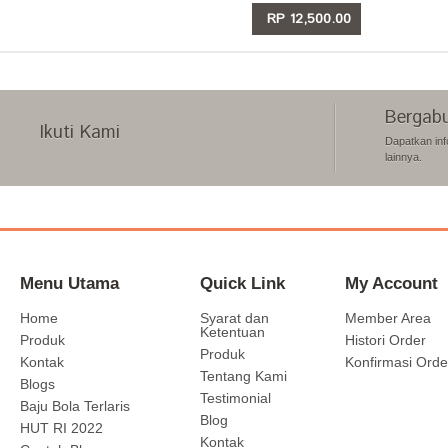
RP 12,500.00
LIHAT
Bergabu
Ikuti Kami
Dapatkan inf
lainnya.
Menu Utama
Quick Link
My Account
Home
Syarat dan
Member Area
Ketentuan
Produk
Histori Order
Produk
Kontak
Konfirmasi Orde
Tentang Kami
Blogs
Testimonial
Baju Bola Terlaris
Blog
HUT RI 2022
Kontak