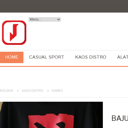
HOME
CASUAL SPORT
KAOS DISTRO
ALA
KOLEKSI
KAOS DISTRO
GAMES
BAJ