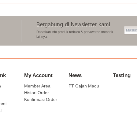
Bergabung di Newsletter kami
Dapatkan info produk terbaru & penawaran menarik
lainnya.
ink
My Account
News
Testing
n
Member Area
PT Gajah Madu
Histori Order
Konfirmasi Order
ami
l