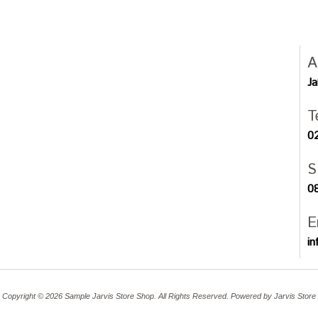
A
J
T
0
S
0
E
in
Copyright © 2026 Sample Jarvis Store Shop. All Rights Reserved. Powered by
Jarvis Store