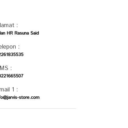
lamat :
alan HR Rasuna Said
elepon :
2261835535
MS :
8221665507
mail 1 :
fo@jarvis-store.com