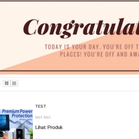
:
TEST
test test
Lihat Produk