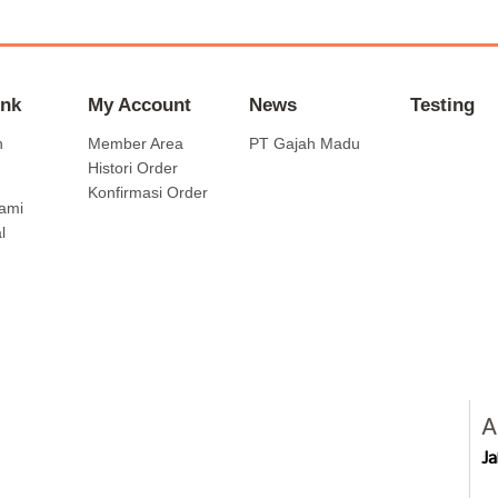
ink
My Account
News
Testing
n
Member Area
PT Gajah Madu
Histori Order
Konfirmasi Order
ami
l
A
J