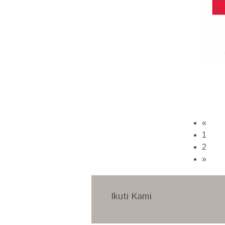
«
1
2
»
Ikuti Kami