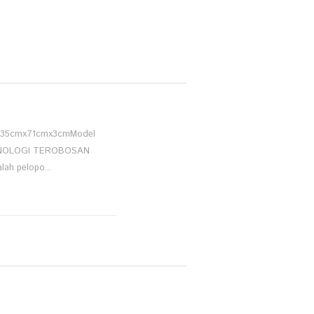
e : 35cmx71cmx3cmModel
TEKNOLOGI TEROBOSAN
h pelopo...