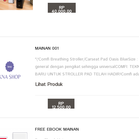
RP
40,000.00
BELI
MAINAN 001
'\'Comfi Breathing Stroller/Carseat Pad Oasis BlueSiz
general dengan pengikat sehingga universalCOMFI: 
BARU UNTUK STROLLER PAD TELAH HADIR!Comfi adala
Lihat Produk
RP
12,500.00
BELI
FREE EBOOK MAINAN