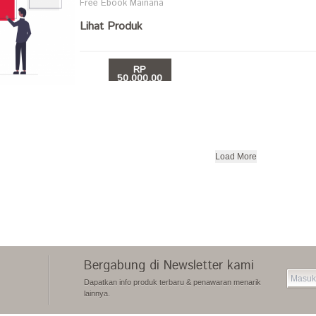
Free Ebook Mainana
Lihat Produk
RP
50,000.00
BELI
Load More
Bergabung di Newsletter kami
Dapatkan info produk terbaru & penawaran menarik
lainnya.