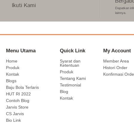
Bergabu
Ikuti Kami
Dapatkan inf
lainnya.
Menu Utama
Quick Link
My Account
Home
Syarat dan
Member Area
Ketentuan
Produk
Histori Order
Produk
Kontak
Konfirmasi Orde
Tentang Kami
Blogs
Testimonial
Baju Bola Terlaris
Blog
HUT RI 2022
Kontak
Contoh Blog
Jarvis Store
CS Jarvis
Bio Link