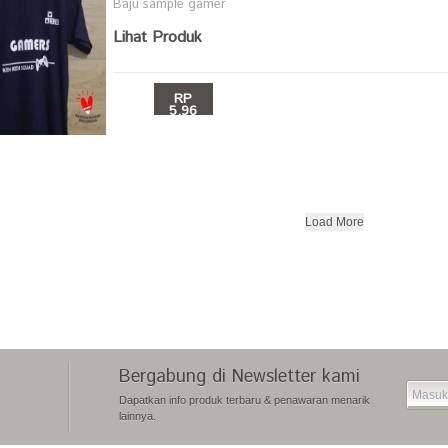
Baju sample gamer
Lihat Produk
RP
5.96
BELI
Load More
Bergabung di Newsletter kami
Dapatkan info produk terbaru & penawaran menarik
lainnya.