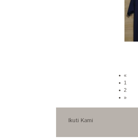
«
1
2
»
Ikuti Kami