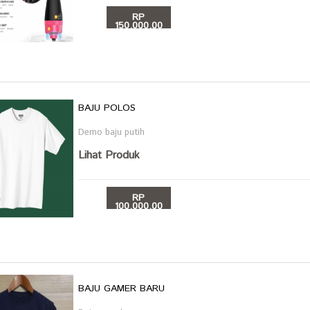
RP
150,000.00
BELI
BAJU POLOS
Demo baju putih
Lihat Produk
RP
100,000.00
BELI
BAJU GAMER BARU