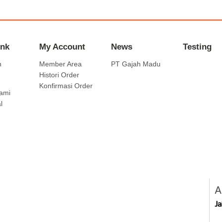
ink
My Account
News
Testing
n
Member Area
PT Gajah Madu
Histori Order
Konfirmasi Order
ami
l
A
J